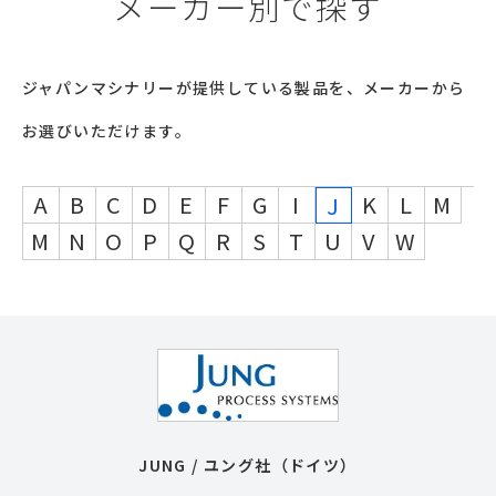
メーカー別で探す
ジャパンマシナリーが提供している製品を、メーカーから
お選びいただけます。
A
B
C
D
E
F
G
I
K
L
M
J
M
N
O
P
Q
R
S
T
U
V
W
JUNG / ユング社（ドイツ）