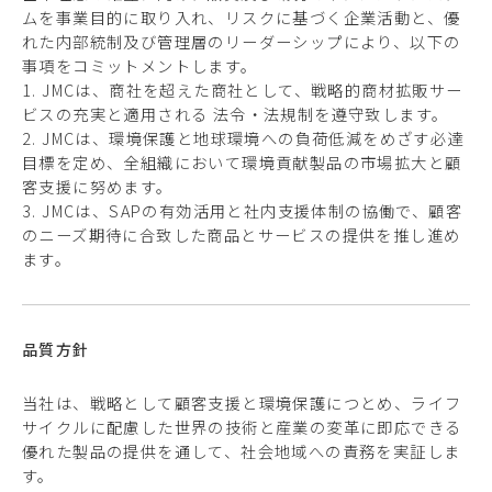
ムを事業目的に取り入れ、リスクに基づく企業活動と、優
れた内部統制及び管理層のリーダーシップにより、以下の
事項をコミットメントします。
1. JMCは、商社を超えた商社として、戦略的商材拡販サー
ビスの充実と適用される 法令・法規制を遵守致します。
2. JMCは、環境保護と地球環境への負荷低減をめざす必達
目標を定め、全組織において環境貢献製品の市場拡大と顧
客支援に努めます。
3. JMCは、SAPの有効活用と社内支援体制の協働で、顧客
のニーズ期待に合致した商品とサービスの提供を推し進め
ます。
品質方針
当社は、戦略として顧客支援と環境保護につとめ、ライフ
サイクルに配慮した世界の技術と産業の変革に即応できる
優れた製品の提供を通して、社会地域への責務を実証しま
す。