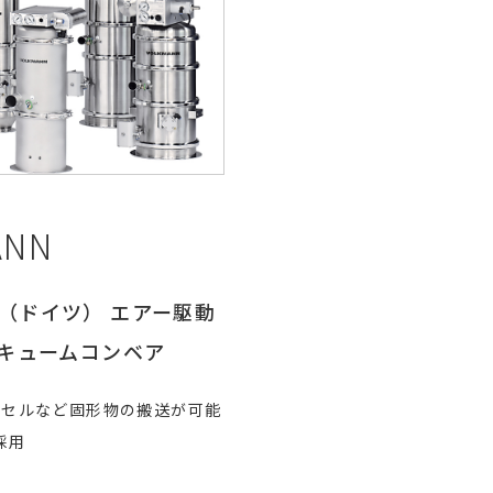
ANN
ン社（ドイツ） エアー駆動
バキュームコンベア
プセルなど固形物の搬送が可能
採用