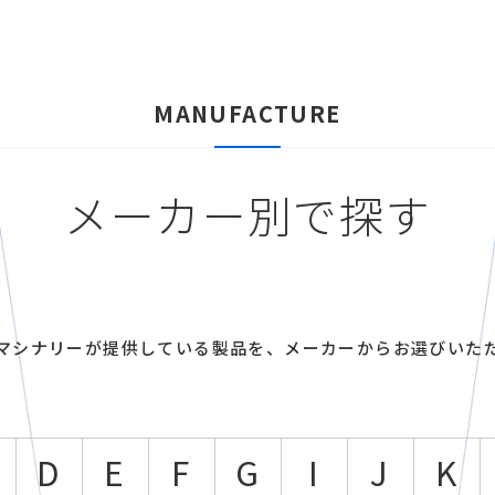
MANUFACTURE
メーカー別で探す
マシナリーが提供している製品を、メーカーからお選びいた
D
E
F
G
I
J
K