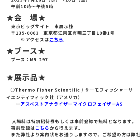
午前10時～午後5時
★会 場★
東京ビッグサイト 東展示棟
〒135-0063 東京都江東区有明三丁目10番1号
※アクセスは
こちら
★ブース★
ブース：M5-297
★展示品★
○
Thermo Fisher Scientific / サーモフィッシャーサ
イエンティフィック社（アメリカ）
ー
アスベストアナライザーマイクロフェイザーAS
入場料は特別招待券もしくは事前登録で無料となります。
事前登録は
こちら
から行えます。
また弊社より案内状をお送りしますので、ご希望の方は弊社営業も