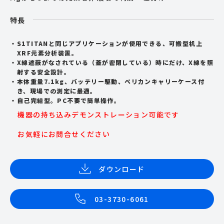
特長
S1TITAN
と同じアプリケーションが使用できる、可搬型机上
XRF
元素分析装置。
X
線遮蔽がなされている（蓋が密閉している）時にだけ、
X
線を照
射する安全設計。
本体重量
7.1kg、
バッテリー駆動、ペリカンキャリーケース付
き、現場での測定に最適。
自己完結型。
PC
不要で簡単操作。
機器の持ち込みデモンストレーション可能です
お気軽にお問合せください
ダウンロード
03-3730-6061