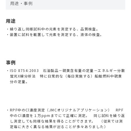
用途・事例
用途
繰り返し同様試料中の元素を測定する、品質検査。
装置に試料を載置して元素を測定する、液体の検査。
事例
ISO 8754:2003 石油製品－硫黄含有量の定量－エネルギー分散
蛍光X線分析法 特に日常的な（毎日実施する）船舶燃料中硫黄
分の定量。
RPF中のCl濃度測定（JMCオリジナルアプリケーション） RPF
中のCl濃度を１万ppmまでにて正確に測定。 同じ試料を繰り返
し測定しても同様な結果を得ることができます。 （従来では測
定毎に大きく異なる結果が出ることが多々ありました）