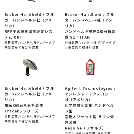
Bruker Handheld / ブル
Bruker Handheld / ブル
カーハンドヘルド社（アメ
カーハンドヘルド社（アメ
リカ）
リカ）
RPF中の塩素濃度測定シス
ハンドヘルド蛍光X線分析装
テム XRF
置 S1 TITAN
分析装置/ハンドヘルド/ポータブ
分析装置/ハンドヘルド/ポータブ
ル型蛍光Ｘ線分析装置
ル型蛍光Ｘ線分析装置
Bruker Handheld / ブル
Agilent Technologies /
カーハンドヘルド社（アメ
アジレント・テクノロジー
リカ）
社（アメリカ）
蛍光X線元素分析装置
化学物質同定用 ハンドヘル
Tracer５シリーズ
ド型
分析装置/ハンドヘルド/ポータブ
空間オフセット型 ラマン分
ル型蛍光Ｘ線分析装置
光装置
Resolve（リザルブ）
ラマン分光分析装置/分析装置