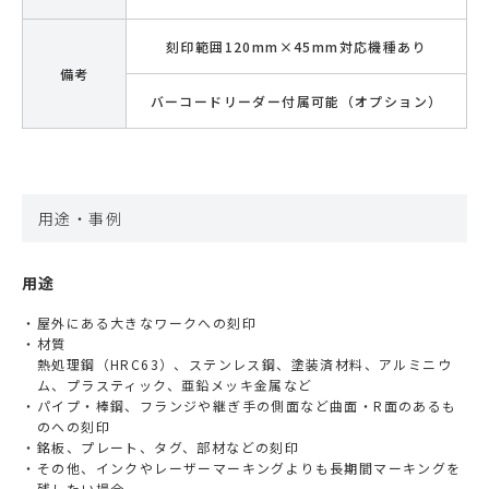
刻印範囲120mm×45mm対応機種あり
備考
バーコードリーダー付属可能（オプション）
用途・事例
用途
屋外にある大きなワークへの刻印
材質
熱処理鋼（HRC63）、ステンレス鋼、塗装済材料、アルミニウ
ム、プラスティック、亜鉛メッキ金属など
パイプ・棒鋼、フランジや継ぎ手の側面など曲面・R面のあるも
のへの刻印
銘板、プレート、タグ、部材などの刻印
その他、インクやレーザーマーキングよりも長期間マーキングを
残したい場合