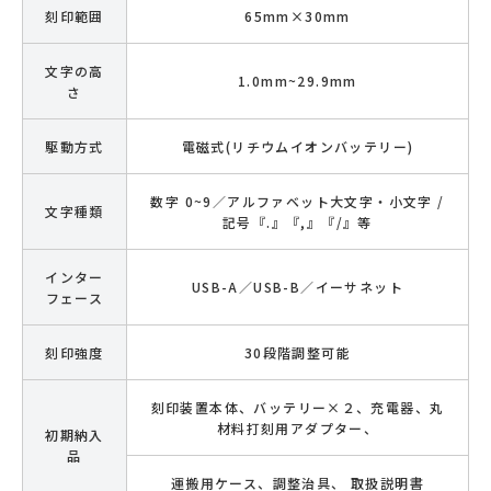
刻印範囲
65mm×30mm
文字の高
1.0mm~29.9mm
さ
駆動方式
電磁式(リチウムイオンバッテリー)
数字 0~9／アルファベット大文字・小文字 /
文字種類
記号『.』『,』『/』等
インター
USB-A／USB-B／イーサネット
フェース
刻印強度
30段階調整可能
刻印装置本体、バッテリー×２、充電器、丸
材料打刻用アダプター、
初期納入
品
運搬用ケース、調整治具、 取扱説明書