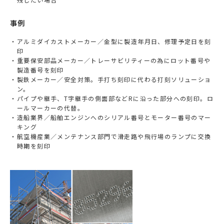
事例
アルミダイカストメーカー／金型に製造年月日、修理予定日を刻
印
重要保安部品メーカー／トレーサビリティーの為にロット番号や
製造番号を刻印
製鉄メーカー／安全対策。手打ち刻印に代わる打刻ソリューショ
ン。
パイプや継手、
T
字継手の側面部など
R
に沿った部分への刻印。ロ
ールマーカーの代替。
造船業界／船舶エンジンへのシリアル番号とモーター番号のマー
キング
航空機産業／メンテナンス部門で滑走路や飛行場のランプに交換
時期を刻印