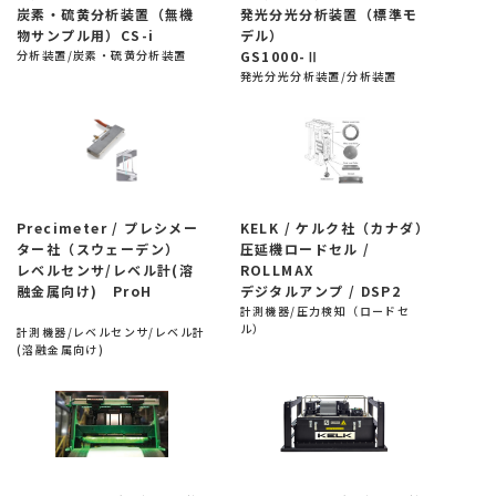
炭素・硫黄分析装置（無機
発光分光分析装置（標準モ
物サンプル用）CS-i
デル）
分析装置/炭素・硫黄分析装置
GS1000-Ⅱ
発光分光分析装置/分析装置
Precimeter / プレシメー
KELK / ケルク社（カナダ）
ター社（スウェーデン）
圧延機ロードセル /
レベルセンサ/レベル計(溶
ROLLMAX
融金属向け) ProH
デジタルアンプ / DSP2
計測機器/圧力検知（ロードセ
ル）
計測機器/レベルセンサ/レベル計
(溶融金属向け)