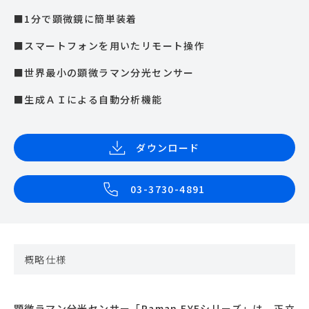
■1分で顕微鏡に簡単装着
■スマートフォンを用いたリモート操作
■世界最小の顕微ラマン分光センサー
■生成ＡＩによる自動分析機能
ダウンロード
03-3730-4891
概略仕様
顕微ラマン分光センサー「Raman EYEシリーズ」は、正⽴