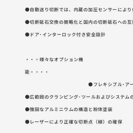
●自動送り切断では、内蔵の加圧センサーにより
●切断砥石交換の簡略化と国内の切断砥石への互
●ドア･インターロック付き安全設計
・・・様々なオプション機
能・
●フレキシブル･アーム付の切断
●広範囲のクランピング･ツールおよびシステム
●強固なアルミニウムの構造と粉体塗装
●レーザーにより正確な切断点（線）の確保