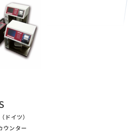
S
ス社（ドイツ）
カウンター