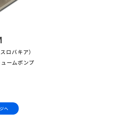
M
社（スロバキア）
キュームポンプ
ー
ジへ