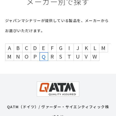
メーカー別で探す
ジャパンマシナリーが提供している製品を、メーカーから
お選びいただけます。
A
B
C
D
E
F
G
I
J
K
L
M
M
N
O
P
R
S
T
U
V
W
Q
QATM（ドイツ）/ ヴァーダー・サイエンティフィック株