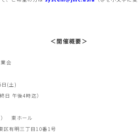
＜開催概要＞
工業会
5日(土)
 午後4時迄）
明） 東ホール
区有明三丁目10番1号