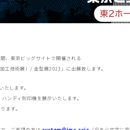
土)の期間、東京ビッグサイトで開催される
回金型加工技術展）/ 金型展2023」に出展致します。
展いたします。
、ハンディ刻印機を展示いたします。
おります。
ので、ご希望の方は
system＠jmc.asia
（＠を小文字に変