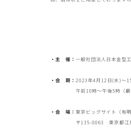
・主 催：
一般社団法人日本金型
・会 期：
2023年4月12日(水)～1
午前10時～午後5時（最終日
・会 場：
東京ビッグサイト（有
〒135-0063 東京都江東