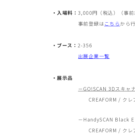
・入場料：
3,000円（税込）（
事前登録は
こちら
から
・ブース：
2-356
出展企業一覧
・展示品
－GO!SCAN 3Dスキャ
CREAFORM / クレア
－HandySCAN Black Eli
CREAFORM / クレア