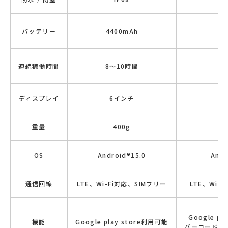
バッテリー
4400mAh
45
連続稼働時間
8～10時間
8
ディスプレイ
6インチ
6
重量
400g
OS
Android®15.0
Andr
通信回線
LTE、Wi-Fi対応、SIMフリー
LTE、Wi-
Google p
機能
Google play store利用可能
バーコードス