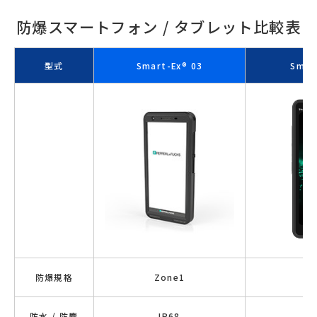
防爆スマートフォン / タブレット比較表
型式
Smart-Ex® 03
Smar
防爆規格
Zone1
防水 / 防塵
IP68