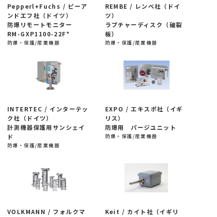
Pepperl+Fuchs / ピーア
REMBE / レンべ社（ドイ
ンドエフ社（ドイツ）
ツ）
防爆リモートモニター
ラプチャーディスク（破裂
RM-GXP1100-22F*
板）
防爆・保護/産業機器
防爆・保護/産業機器
INTERTEC / インターテッ
EXPO / エキスポ社（イギ
ク社（ドイツ）
リス）
計測機器保護用サンシェイ
防爆用 パージユニット
ド
防爆・保護/産業機器
防爆・保護/産業機器
VOLKMANN / フォルクマ
Keit / カイト社（イギリ