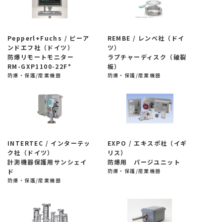
Pepperl+Fuchs / ピーア
REMBE / レンべ社（ドイ
ンドエフ社（ドイツ）
ツ）
防爆リモートモニター
ラプチャーディスク（破裂
RM-GXP1100-22F*
板）
防爆・保護/産業機器
防爆・保護/産業機器
INTERTEC / インターテッ
EXPO / エキスポ社（イギ
ク社（ドイツ）
リス）
計測機器保護用サンシェイ
防爆用 パージユニット
ド
防爆・保護/産業機器
防爆・保護/産業機器