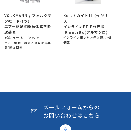
VOLKMANN / フォルクマ
Keit / カイト社（イギリ
ン社（ドイツ）
ス）
エアー駆動式粉粒体真空搬
インラインFTIR分光器
送装置
IRmadillo(アルマジロ)
バキュームコンベア
インライン型赤外分光装置/分析
装置
エアー駆動式粉粒体真空搬送装
置/粉体関連
メールフォームからの
お問い合わせはこちら