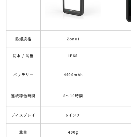
防爆規格
Zone1
防水 / 防塵
IP68
バッテリー
4400mAh
45
連続稼働時間
8～10時間
8
ディスプレイ
6インチ
6
重量
400g