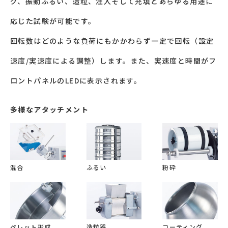
グ、振動ふるい、造粒、注入そして充填とあらゆる用途に
応じた試験が可能です。
回転数はどのような負荷にもかかわらず一定で回転（設定
速度/実速度による調整）します。また、実速度と時間がフ
ロントパネルのLEDに表示されます。
多様なアタッチメント
混合
ふるい
粉砕
ペレット形成
造粒器
コーティング