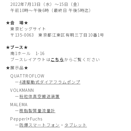
2022年7月13日（水）～15日（金）
午前10時～午後6時（最終日 午後5時迄）
★会 場★
東京ビッグサイト
〒135-0063 東京都江東区有明三丁目10番1号
★ブース★
南1ホール 1-16
ブースレイアウトは
こちら
からご覧ください
★展示品★
QUATTROFLOW
ー
4連駆動式ダイアフラムポンプ
VOLKMANN
ー
粉粒体真空搬送装置
MALEMA
ー
樹脂製質量流量計
Pepperl+Fuchs
ー
防爆スマートフォン
・
タブレット