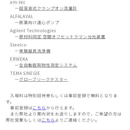
em-tec
－
超音波式クランプオン流量計
ALFALAVAL
ー医薬向け遠心ポンプ
Agilent Technologies
ー
原材料同定 空間オフセットラマン分光装置
Steelco
ー
実験器具洗浄機
ERWEKA
ー
全自動錠剤物性測定システム
TEMA SINEGIE
ー
グローブリークテスター
入場料は特別招待券もしくは事前登録で無料となりま
す。
事前登録は
こちら
から行えます。
また弊社より案内状をお送りしますので、ご希望の方は
弊社営業もしくは
こちら
よりご連絡ください。